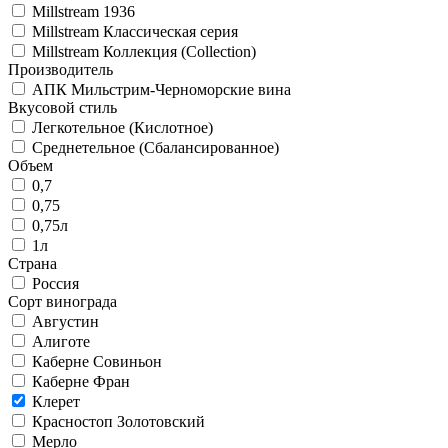
Millstream 1936
Millstream Классическая серия
Millstream Коллекция (Collection)
Производитель
АПК Мильстрим-Черноморские вина
Вкусовой стиль
Легкотельное (Кислотное)
Среднетельное (Сбалансированное)
Объем
0,7
0,75
0,75л
1л
Страна
Россия
Сорт винограда
Августин
Алиготе
Каберне Совиньон
Каберне Фран
Клерет
Красностоп Золотовский
Мерло