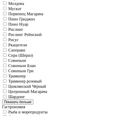
Молдова
Мускат
Первенец Магарача
Пино Гриджио
Пино Нуар
Рислинг
Рислинг Рейнский
Рисус
Ркацители
Саперави
Сира (Шираз)
Совиньон
Совиньон Блан
Совиньон Гри
Траминер
Траминер розовый
Цимлянский Чёрный
Цитронный Магарача
Шардоне
Показать больше
Гастрономия
Рыба и морепродукты