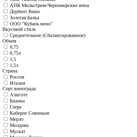
АПК Мильстрим-Черноморские вина
Дербент Вино
Золотая Балка
ООО "Кубань вино"
Вкусовой стиль
Среднетельное (Сбалансированное)
Объем
0,75
0,75л
1,5
1,5л
Страна
Россия
Италия
Сорт винограда
Алиготе
Бианка
Глера
Каберне Совиньон
Мерло
Молдова
Мускат