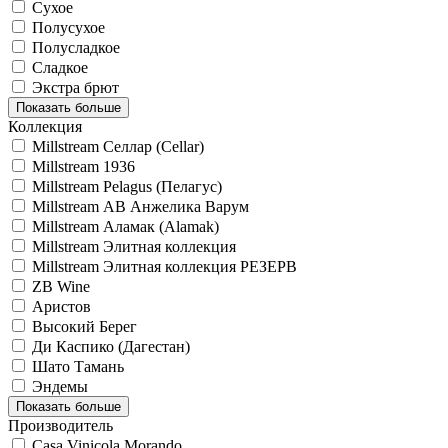
Сухое
Полусухое
Полусладкое
Сладкое
Экстра брют
Показать больше
Коллекция
Millstream Селлар (Cellar)
Millstream 1936
Millstream Pelagus (Пелагус)
Millstream АВ Анжелика Варум
Millstream Аламак (Alamak)
Millstream Элитная коллекция
Millstream Элитная коллекция РЕЗЕРВ
ZB Wine
Аристов
Высокий Берег
Ди Каспико (Дагестан)
Шато Тамань
Эндемы
Показать больше
Производитель
Casa Vinicola Morando