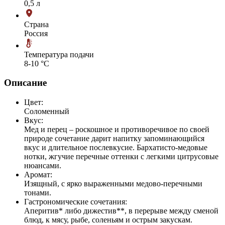
0,5 л
Страна
Россия
Температура подачи
8-10 °С
Описание
Цвет:
Соломенный
Вкус:
Мед и перец – роскошное и противоречивое по своей
природе сочетание дарит напитку запоминающийся
вкус и длительное послевкусие. Бархатисто-медовые
нотки, жгучие перечные оттенки с легкими цитрусовые
нюансами.
Аромат:
Изящный, с ярко выраженными медово-перечными
тонами.
Гастрономические сочетания:
Аперитив* либо дижестив**, в перерыве между сменой
блюд, к мясу, рыбе, соленьям и острым закускам.