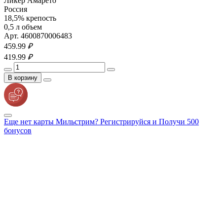
Ликёр Амарето
Россия
18,5% крепость
0,5 л объем
Арт. 4600870006483
459.
99
₽
419.
99
₽
В корзину
Еще нет карты Мильстрим? Регистрируйся и Получи 500
бонусов