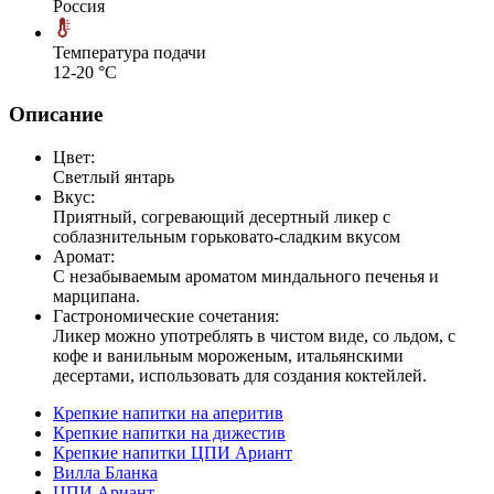
Россия
Температура подачи
12-20 °С
Описание
Цвет:
Светлый янтарь
Вкус:
Приятный, согревающий десертный ликер с
соблазнительным горьковато-сладким вкусом
Аромат:
С незабываемым ароматом миндального печенья и
марципана.
Гастрономические сочетания:
Ликер можно употреблять в чистом виде, со льдом, с
кофе и ванильным мороженым, итальянскими
десертами, использовать для создания коктейлей.
Крепкие напитки на аперитив
Крепкие напитки на дижестив
Крепкие напитки ЦПИ Ариант
Вилла Бланка
ЦПИ Ариант