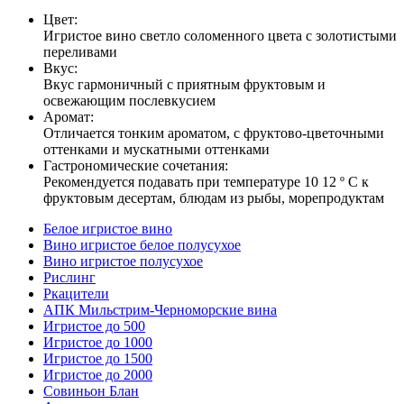
Цвет:
Игристое вино светло соломенного цвета с золотистыми
переливами
Вкус:
Вкус гармоничный с приятным фруктовым и
освежающим послевкусием
Аромат:
Отличается тонким ароматом, с фруктово-цветочными
оттенками и мускатными оттенками
Гастрономические сочетания:
Рекомендуется подавать при температуре 10 12 º С к
фруктовым десертам, блюдам из рыбы, морепродуктам
Белое игристое вино
Вино игристое белое полусухое
Вино игристое полусухое
Рислинг
Ркацители
АПК Мильстрим-Черноморские вина
Игристое до 500
Игристое до 1000
Игристое до 1500
Игристое до 2000
Совиньон Блан