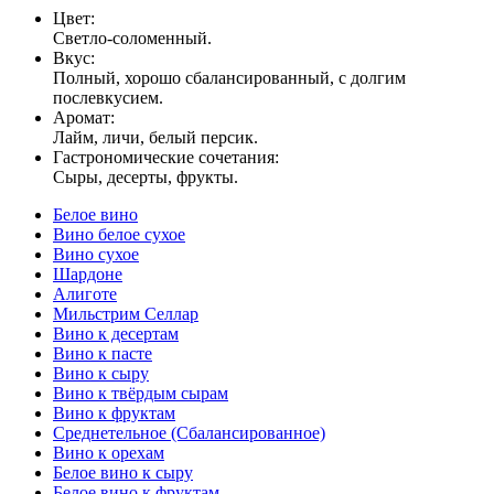
Цвет:
Светло-соломенный.
Вкус:
Полный, хорошо сбалансированный, с долгим
послевкусием.
Аромат:
Лайм, личи, белый персик.
Гастрономические сочетания:
Сыры, десерты, фрукты.
Белое вино
Вино белое сухое
Вино сухое
Шардоне
Алиготе
Мильстрим Селлар
Вино к десертам
Вино к пасте
Вино к сыру
Вино к твёрдым сырам
Вино к фруктам
Среднетельное (Сбалансированное)
Вино к орехам
Белое вино к сыру
Белое вино к фруктам