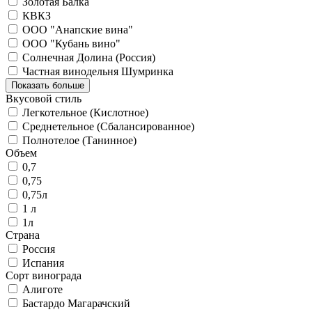
Золотая Балка
КВКЗ
ООО "Анапские вина"
ООО "Кубань вино"
Солнечная Долина (Россия)
Частная винодельня Шумринка
Показать больше
Вкусовой стиль
Легкотельное (Кислотное)
Среднетельное (Сбалансированное)
Полнотелое (Танинное)
Объем
0,7
0,75
0,75л
1 л
1л
Страна
Россия
Испания
Сорт винограда
Алиготе
Бастардо Магарачский