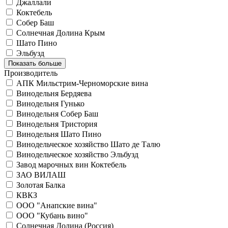
Джаллали
Коктебель
Собер Баш
Солнечная Долина Крым
Шато Пино
Эльбузд
Показать больше
Производитель
АПК Мильстрим-Черноморские вина
Винодельня Бердяева
Винодельня Гунько
Винодельня Собер Баш
Винодельня Тристория
Винодельня Шато Пино
Винодельческое хозяйство Шато де Талю
Винодельческое хозяйство Эльбузд
Завод марочных вин Коктебель
ЗАО ВИЛАШ
Золотая Балка
КВКЗ
ООО "Анапские вина"
ООО "Кубань вино"
Солнечная Долина (Россия)