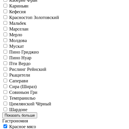
Каберне Фран
Кариньян
Кефесия
Красностоп Золотовский
Мальбек
Марселан
Мерло
Молдова
Мускат
Пино Гриджио
Пино Нуар
Пти Вердо
Рислинг Рейнский
Ркацители
Саперави
Сира (Шираз)
Совиньон Гри
Темпранильо
Цимлянский Чёрный
Шардоне
Показать больше
Гастрономия
Красное мясо