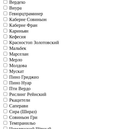
Вердехо
Виура
Гевюрцтраминер
Каберне Совиньон
Каберне Фран
Кариньян
Кефесия
Красностоп Золотовский
Мальбек
Марселан
Мерло
Молдова
Мускат
Пино Гриджио
Пино Нуар
Пти Вердо
Рислинг Рейнский
Ркацители
Саперави
Сира (Шираз)
Совиньон Гри
Темпранильо
Цимлянский Чёрный