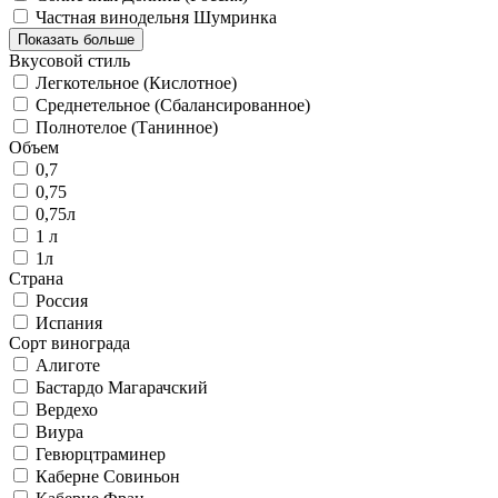
Частная винодельня Шумринка
Показать больше
Вкусовой стиль
Легкотельное (Кислотное)
Среднетельное (Сбалансированное)
Полнотелое (Танинное)
Объем
0,7
0,75
0,75л
1 л
1л
Страна
Россия
Испания
Сорт винограда
Алиготе
Бастардо Магарачский
Вердехо
Виура
Гевюрцтраминер
Каберне Совиньон