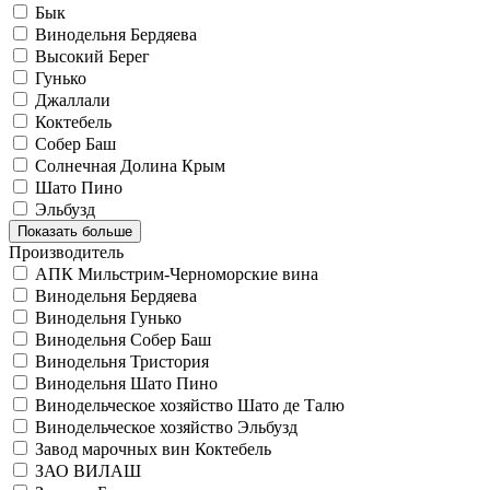
Бык
Винодельня Бердяева
Высокий Берег
Гунько
Джаллали
Коктебель
Собер Баш
Солнечная Долина Крым
Шато Пино
Эльбузд
Показать больше
Производитель
АПК Мильстрим-Черноморские вина
Винодельня Бердяева
Винодельня Гунько
Винодельня Собер Баш
Винодельня Тристория
Винодельня Шато Пино
Винодельческое хозяйство Шато де Талю
Винодельческое хозяйство Эльбузд
Завод марочных вин Коктебель
ЗАО ВИЛАШ