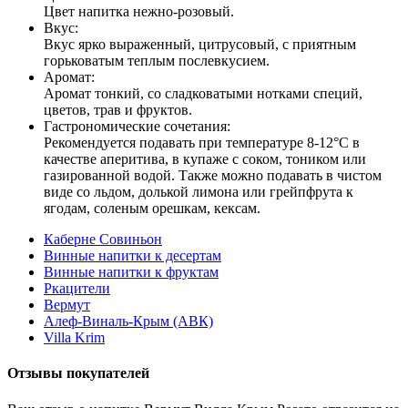
Цвет напитка нежно-розовый.
Вкус:
Вкус ярко выраженный, цитрусовый, с приятным
горьковатым теплым послевкусием.
Аромат:
Аромат тонкий, со сладковатыми нотками специй,
цветов, трав и фруктов.
Гастрономические сочетания:
Рекомендуется подавать при температуре 8-12°C в
качестве аперитива, в купаже с соком, тоником или
газированной водой. Также можно подавать в чистом
виде со льдом, долькой лимона или грейпфрута к
ягодам, соленым орешкам, кексам.
Каберне Совиньон
Винные напитки к десертам
Винные напитки к фруктам
Ркацители
Вермут
Алеф-Виналь-Крым (АВК)
Villa Krim
Отзывы покупателей