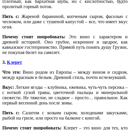
Плотный, как бархатная шуба, но с кислотностью, будто
пролитый горный поток.
Пить с:
Жареной бараниной, копченым сыром, фасолью с
чесноком, или даже с тушеной капустой – все, что имеет вкус
огня.
Почему стоит попробовать:
Это вино с характером и
древней историей. Оно грубое, искреннее и щедрое, как
кавказское гостеприимство. Прямой путь понять душу Грузии,
не покупая билет на самолет.
3.
Клерет
Что это:
Вино родом из Европы – между вином и сидром,
между красным и белым. Древний стиль, почти исчезнувший.
Вкус:
Легкие ягоды – клубника, ежевика, чуть-чуть персика –
с ноткой сухой травы, цветочной пыльцы и минеральной
свежести. Не тяжелое, не сладкое – просто… правильное. Как
первый весенний день после зимы.
Пить с:
Салатом с козьим сыром, холодными закусками,
рыбой на гриле, или просто на балконе с книгой.
Почему стоит попробовать:
Клерет – это вино для тех, кто