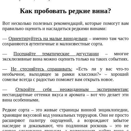
Как пробовать редкие вина?
Вот несколько полезных рекомендаций, которые помогут вам
правильно оценить и насладиться редкими винами:
—
Ориентируйтесь на малые винодельни
– именно там часто
сохраняются аутентичные и малоизвестные сорта.
—
Посещайте тематические дегустации
– многие
эксклюзивные вина можно оценить только на таких событиях.
—
Не стесняйтесь спрашивать:
«Есть ли у вас что-то
необычное, выходящее за рамки классики?» – хороший
сомелье всегда с радостью поможет вам открыть новое.
—
Откройте себя неожиданным экспериментам:
нестандартные оттенки вкуса и аромата – вот что делает эти
вина особенными.
Редкие сорта – это живые страницы винной энциклопедии,
хранящие вкусовой код уникальных терруаров. Они не просто
расширяют палитру ощущений, а возрождают забытое
наследие и доказывают, что подлинная роскошь – это не
слепое следование трендам, а возможность найти вино с