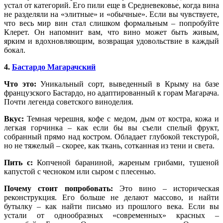
устал от категорий. Его пили еще в Средневековье, когда вина
не разделяли на «элитные» и «обычные». Если вы чувствуете,
что весь мир вин стал слишком формальным – попробуйте
Клерет. Он напомнит вам, что вино может быть живым,
ярким и вдохновляющим, возвращая удовольствие в каждый
бокал.
4.
Бастардо Магарачский
Что это:
Уникальный сорт, выведенный в Крыму на базе
французского Бастардо, но адаптированный к горам Магарача.
Почти легенда советского виноделия.
Вкус:
Темная черешня, кофе с медом, дым от костра, кожа и
легкая горчинка – как если бы вы съели спелый фрукт,
собранный прямо над костром. Обладает глубокой текстурой,
но не тяжелый – скорее, как ткань, сотканная из тени и света.
Пить с:
Копченой бараниной, жареным грибами, тушеной
капустой с чесноком или сыром с плесенью.
Почему стоит попробовать:
Это вино – историческая
реконструкция. Его больше не делают массово, и найти
бутылку – как найти письмо из прошлого века. Если вы
устали от однообразных «современных» красных –