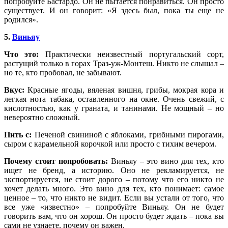
попробуйте Бастардо. Он не пытается понравиться. Он просто
существует. И он говорит: «Я здесь был, пока ты еще не
родился».
5.
Виньяу
Что это:
Практически неизвестный португальский сорт,
растущий только в горах Траз-уж-Монтеш. Никто не слышал –
но те, кто пробовал, не забывают.
Вкус:
Красные ягоды, вяленая вишня, грибы, мокрая кора и
легкая нота табака, оставленного на окне. Очень свежий, с
кислотностью, как у граната, и танинами. Не мощный – но
невероятно сложный.
Пить с:
Печеной свининой с яблоками, грибными пирогами,
сыром с карамельной корочкой или просто с тихим вечером.
Почему стоит попробовать:
Виньяу – это вино для тех, кто
ищет не бренд, а историю. Оно не рекламируется, не
экспортируется, не стоит дорого – потому что его никто не
хочет делать много. Это вино для тех, кто понимает: самое
ценное – то, что никто не видит. Если вы устали от того, что
все уже «известно» – попробуйте Виньяу. Он не будет
говорить вам, что он хорош. Он просто будет ждать – пока вы
сами не узнаете, почему он важен.