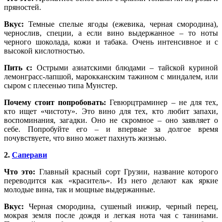
пряностей.
Вкус:
Темные спелые ягоды (ежевика, черная смородина),
чернослив, специи, а если вино выдержанное – то ноты
черного шоколада, кожи и табака. Очень интенсивное и с
высокой кислотностью.
Пить с:
Острыми азиатскими блюдами – тайской куриной
лемонграсс-лапшой, марокканским тажином с миндалем, или
сыром с плесенью типа Мунстер.
Почему стоит попробовать:
Гевюрцтраминер – не для тех,
кто ищет «чистоту». Это вино для тех, кто любит запахи,
воспоминания, загадки. Оно не скромное – оно заявляет о
себе. Попробуйте его – и впервые за долгое время
почувствуете, что вино может пахнуть жизнью.
2.
Саперави
Что это:
Главный красный сорт Грузии, название которого
переводится как «краситель». Из него делают как яркие
молодые вина, так и мощные выдержанные.
Вкус:
Черная смородина, сушеный инжир, черный перец,
мокрая земля после дождя и легкая нота чая с танинами.