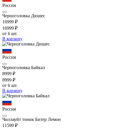
Россия
Черноголовка Дюшес
169
99
₽
169
99
₽
от 6 шт.
В корзину
Россия
Черноголовка Байкал
89
99
₽
89
99
₽
от 6 шт.
В корзину
Россия
Чиллауйт тоник Битер Лемон
115
99
₽