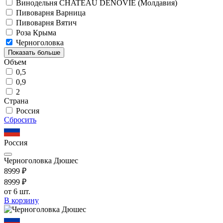
Винодельня CHATEAU DENOVIE (Молдавия)
Пивоварня Варница
Пивоварня Вятич
Роза Крыма
Черноголовка
Показать больше
Объем
0,5
0,9
2
Страна
Россия
Сбросить
Россия
Черноголовка Дюшес
89
99
₽
89
99
₽
от 6 шт.
В корзину