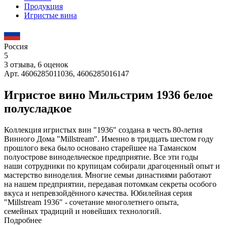
Продукция
Игристые вина
Россия
5
3 отзыва, 6 оценок
Арт. 4606285011036, 4606285016147
Игристое вино Мильстрим 1936 белое
полусладкое
Коллекция игристых вин "1936" создана в честь 80-летия
Винного Дома "Millstream". Именно в тридцать шестом году
прошлого века было основано старейшее на Таманском
полуострове винодельческое предприятие. Все эти годы
наши сотрудники по крупицам собирали драгоценный опыт и
мастерство виноделия. Многие семьи династиями работают
на нашем предприятии, передавая потомкам секреты особого
вкуса и непревзойдённого качества. Юбилейная серия
"Millstream 1936" - сочетание многолетнего опыта,
семейных традиций и новейших технологий.
Подробнее