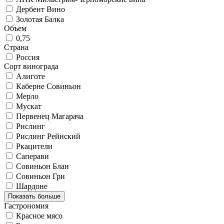
Дербент Вино
Золотая Балка
Объем
0,75
Страна
Россия
Сорт винограда
Алиготе
Каберне Совиньон
Мерло
Мускат
Первенец Магарача
Рислинг
Рислинг Рейнский
Ркацители
Саперави
Совиньон Блан
Совиньон Гри
Шардоне
Показать больше
Гастрономия
Красное мясо