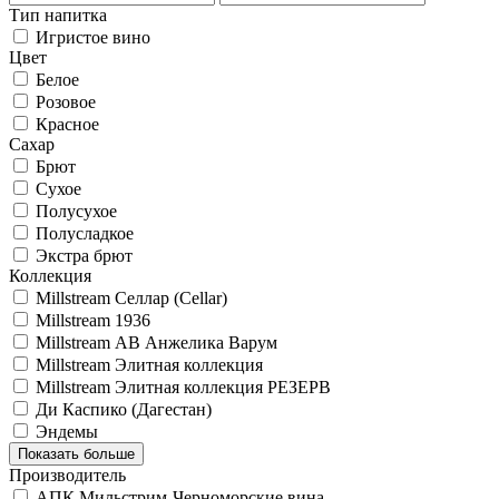
Тип напитка
Игристое вино
Цвет
Белое
Розовое
Красное
Сахар
Брют
Сухое
Полусухое
Полусладкое
Экстра брют
Коллекция
Millstream Селлар (Cellar)
Millstream 1936
Millstream АВ Анжелика Варум
Millstream Элитная коллекция
Millstream Элитная коллекция РЕЗЕРВ
Ди Каспико (Дагестан)
Эндемы
Показать больше
Производитель
АПК Мильстрим-Черноморские вина