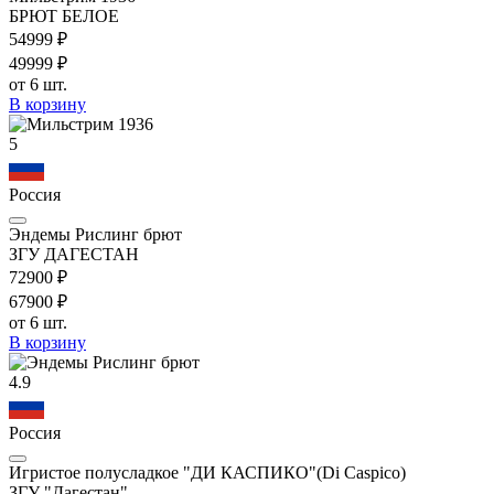
БРЮТ БЕЛОЕ
549
99
₽
499
99
₽
от 6 шт.
В корзину
5
Россия
Эндемы Рислинг брют
ЗГУ ДАГЕСТАН
729
00
₽
679
00
₽
от 6 шт.
В корзину
4.9
Россия
Игристое полусладкое "ДИ КАСПИКО"(Di Caspico)
ЗГУ "Дагестан"