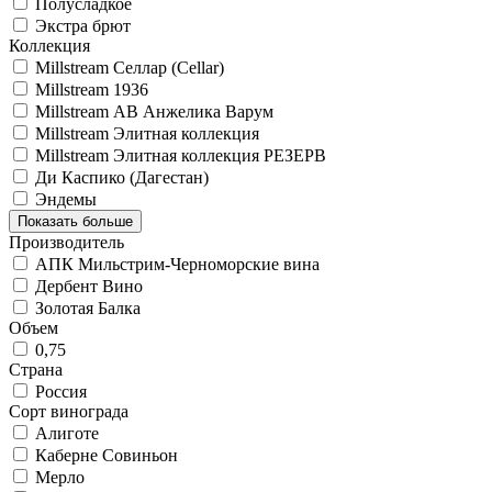
Полусладкое
Экстра брют
Коллекция
Millstream Селлар (Cellar)
Millstream 1936
Millstream АВ Анжелика Варум
Millstream Элитная коллекция
Millstream Элитная коллекция РЕЗЕРВ
Ди Каспико (Дагестан)
Эндемы
Показать больше
Производитель
АПК Мильстрим-Черноморские вина
Дербент Вино
Золотая Балка
Объем
0,75
Страна
Россия
Сорт винограда
Алиготе
Каберне Совиньон
Мерло