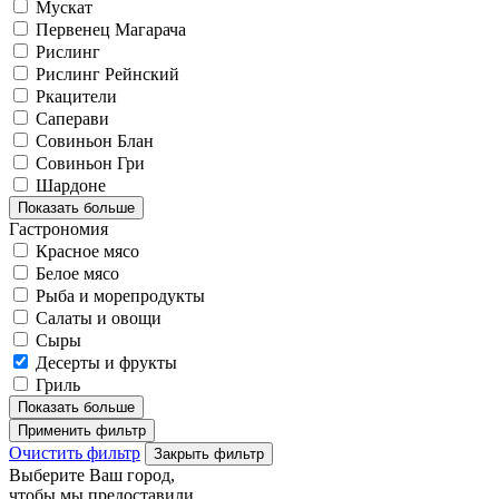
Мускат
Первенец Магарача
Рислинг
Рислинг Рейнский
Ркацители
Саперави
Совиньон Блан
Совиньон Гри
Шардоне
Показать больше
Гастрономия
Красное мясо
Белое мясо
Рыба и морепродукты
Салаты и овощи
Сыры
Десерты и фрукты
Гриль
Показать больше
Применить фильтр
Очистить фильтр
Закрыть фильтр
Выберите Ваш город,
чтобы мы предоставили