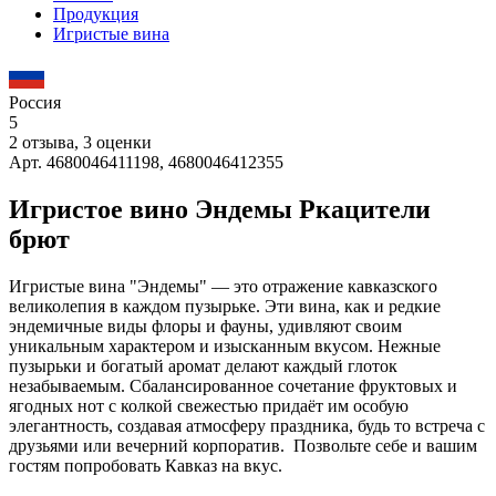
Продукция
Игристые вина
Россия
5
2 отзыва, 3 оценки
Арт. 4680046411198, 4680046412355
Игристое вино Эндемы Ркацители
брют
Игристые вина "Эндемы" — это отражение кавказского
великолепия в каждом пузырьке. Эти вина, как и редкие
эндемичные виды флоры и фауны, удивляют своим
уникальным характером и изысканным вкусом. Нежные
пузырьки и богатый аромат делают каждый глоток
незабываемым. Сбалансированное сочетание фруктовых и
ягодных нот с колкой свежестью придаёт им особую
элегантность, создавая атмосферу праздника, будь то встреча с
друзьями или вечерний корпоратив. Позвольте себе и вашим
гостям попробовать Кавказ на вкус.