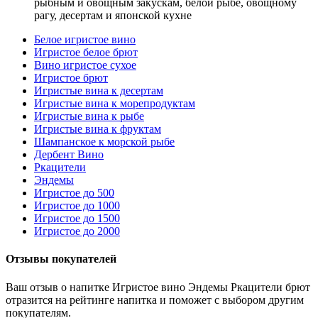
рыбным и овощным закускам, белой рыбе, овощному
рагу, десертам и японской кухне
Белое игристое вино
Игристое белое брют
Вино игристое сухое
Игристое брют
Игристые вина к десертам
Игристые вина к морепродуктам
Игристые вина к рыбе
Игристые вина к фруктам
Шампанское к морской рыбе
Дербент Вино
Ркацители
Эндемы
Игристое до 500
Игристое до 1000
Игристое до 1500
Игристое до 2000
Отзывы покупателей
Ваш отзыв о напитке Игристое вино Эндемы Ркацители брют
отразится на рейтинге напитка и поможет с выбором другим
покупателям.