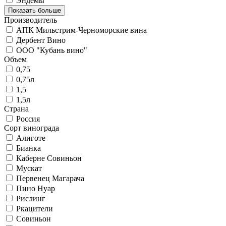
Эндемы
Показать больше
Производитель
АПК Мильстрим-Черноморские вина
Дербент Вино
ООО "Кубань вино"
Объем
0,75
0,75л
1,5
1,5л
Страна
Россия
Сорт винограда
Алиготе
Бианка
Каберне Совиньон
Мускат
Первенец Магарача
Пино Нуар
Рислинг
Ркацители
Совиньон