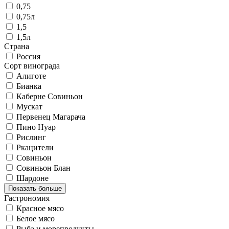
0,75
0,75л
1,5
1,5л
Страна
Россия
Сорт винограда
Алиготе
Бианка
Каберне Совиньон
Мускат
Первенец Магарача
Пино Нуар
Рислинг
Ркацители
Совиньон
Совиньон Блан
Шардоне
Показать больше
Гастрономия
Красное мясо
Белое мясо
Рыба и морепродукты