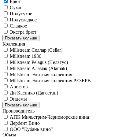
Брют
Сухое
Полусухое
Полусладкое
Сладкое
Экстра брют
Показать больше
Коллекция
Millstream Селлар (Cellar)
Millstream 1936
Millstream Pelagus (Пелагус)
Millstream Аламак (Alamak)
Millstream Элитная коллекция
Millstream Элитная коллекция РЕЗЕРВ
Аристов
Ди Каспико (Дагестан)
Эндемы
Показать больше
Производитель
АПК Мильстрим-Черноморские вина
Дербент Вино
ООО "Кубань вино"
Объем