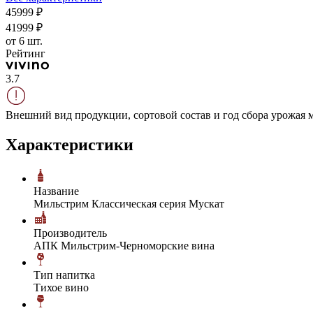
459
99
₽
419
99
₽
от 6 шт.
Рейтинг
3.7
Внешний вид продукции, сортовой состав и год сбора урожая м
Характеристики
Название
Мильстрим Классическая серия Мускат
Производитель
АПК Мильстрим-Черноморские вина
Тип напитка
Тихое вино