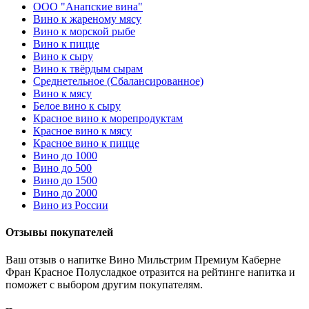
OOO "Анапские вина"
Вино к жареному мясу
Вино к морской рыбе
Вино к пицце
Вино к сыру
Вино к твёрдым сырам
Среднетельное (Сбалансированное)
Вино к мясу
Белое вино к сыру
Красное вино к морепродуктам
Красное вино к мясу
Красное вино к пицце
Вино до 1000
Вино до 500
Вино до 1500
Вино до 2000
Вино из России
Отзывы покупателей
Ваш отзыв о напитке Вино Мильстрим Премиум Каберне
Фран Красное Полусладкое отразится на рейтинге напитка и
поможет с выбором другим покупателям.